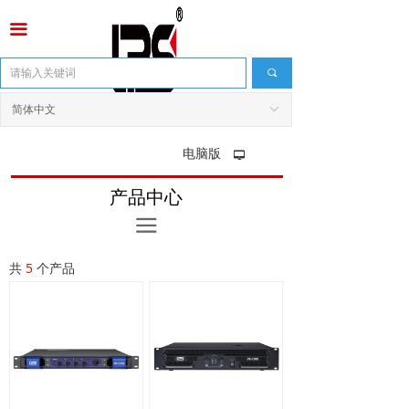
끀
끠
简体中文
ꀅ
电脑版
넡
产品中心
끀
共
5
个产品