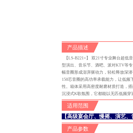
产品描述
【LS-B221+】 双21寸专业舞
型演出、音乐节、酒吧、派对KTV等专
幅音圈形成澎湃驱动力，轻松释放深潜有
150芯音圈的高功率承载能力，让低频
性。箱体采用高密度耐磨材质打造，搭
沉浸式K歌氛围，它都能以无匹低频穿
适用范围
【高级宴会厅、慢摇、演艺、
产品参数