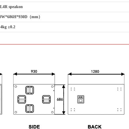
4R speakon
0W*686H*930D（mm）
4kg ±0.2