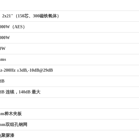
 2x21"（150芯、300磁铁氧体）
000W（AES）
000W
0W
hms
-200Hz ±3dB,-10dB@29dB
dB
dB 连续，140dB 最大
mm桦木夹板
2.0mm双组孔钢网
聚脲漆