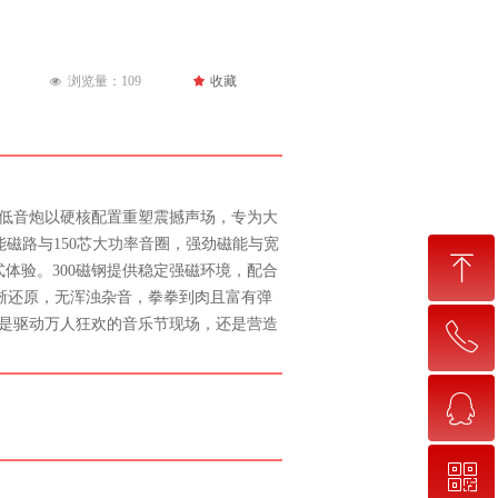
浏览量：
109
끄
收藏
넶
寸超低音炮以硬核配置重塑震撼声场，专为大
能磁路与150芯大功率音圈，强劲磁能与宽
ꁸ
式体验。300磁钢提供稳定强磁环境，配合
清晰还原，无浑浊杂音，拳拳到肉且富有弹
是驱动万人狂欢的音乐节现场，还是营造
ꂅ
回到顶部
ꁗ
020-31360534
ꀥ
QQ客服