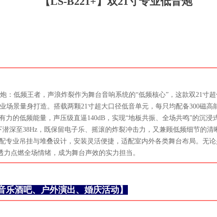
【LS-B221+】双21寸专业低音炮
台超低音炮：低频王者，声浪炸裂作为舞台音响系统的“低频核心”，这款双21
业场景量身打造。搭载两颗21寸超大口径低音单元，每只均配备300磁高
力的低频能量，声压级直逼140dB，实现“地板共振、全场共鸣”的沉浸
下潜深至38Hz，既保留电子乐、摇滚的炸裂冲击力，又兼顾低频细节的
配专业吊挂与堆叠设计，安装灵活便捷，适配室内外各类舞台布局。无论
透力点燃全场情绪，成为舞台声效的实力担当。
音乐酒吧、户外演出、婚庆活动】