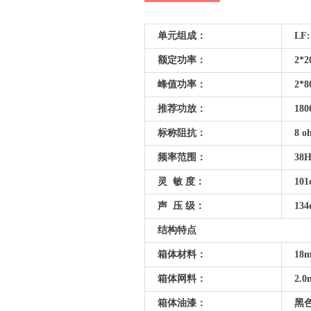
单元组成：
LF:
额定功率：
2*2
峰值功率：
2*8
推荐功放：
180
标称阻抗：
8 o
频率范围：
38Hz
灵 敏 度：
101
声 压 级：
134
结构特点
箱体材料：
18
箱体网料：
箱体油漆：
黑色