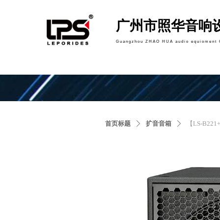
广州市照华音响
Guangzhou ZHAO HUA audio equioment 
首页标题
扩音音箱
【LS-B2
ꄲ
ꄲ