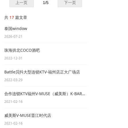
上一页
1
/
5
下一页
配置，整
套高保真
扩声系统
共
17
篇文章
由二分频
高精度主
泰国window
音箱、大
功率超低
2026-07-21
低音炮与
全域补声
单元组合
珠海拱北COCO酒吧
而成。设
2022-12-31
备声压充
沛、覆盖
范围广，
Battle贝抖大型连锁KTV-福州店正大广场店
三频表现
2022-03-29
均衡稳
定，高频
通透细
合作连锁KTV福州V-MUSE（威美斯）K-BAR五四Life店
腻，中频
扎实饱
2021-02-16
满，低频
厚重不浑
威美斯V-MUSE晋江时代店
浊，能够
精准还原
2021-02-16
音乐原声