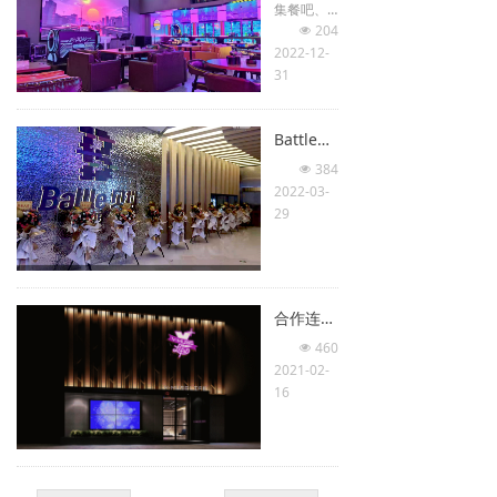
集餐吧、K
结构进行
TV、酒吧
专属声学
204
넶
一体属性
调试，兼
2022-12-
的高端娱
顾清吧松
31
乐场所。
弛氛围与
采用LPS音
派对动感
响（大
律动，可
Battle贝抖大型连锁KTV-福州店正大广场店
厅：TW-1
完美适配
0全频线阵
384
轻音乐、
넶
音箱/LH-1
爵士、潮
2022-03-
5专业音
流电音、
29
箱/LS-218
现场驻唱
+低音炮）
及DJ打碟
+（KTV：L
等多元场
E-12/LE-1
景，为顾
0专业娱乐
客带来均
合作连锁KTV福州V-MUSE（威美斯）K-BAR五四Life店
音箱），
衡纯净、
460
音响效果
极具质感
넶
氛围非常
的沉浸式
2021-02-
的
听觉享
16
棒！！！
受。
酒吧采用
泰国高端
娱乐场馆
主流音频