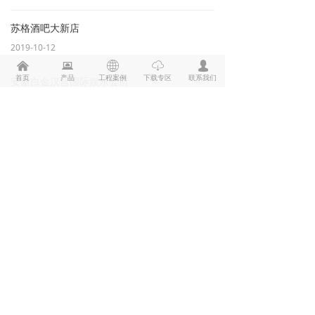
力与音乐
氛围感，
苏格酒吧大新店
全方位适
2019-10-12
配驻唱演
出、DJ控
낀
뀵
ꄓ
ꄆ
넙
场、主题
首页
产品
工程案例
下载专区
联系我们
安徽白金汉宫国际娱乐会所
派对等各
类现场场
2016-09-01
景。所有
音频设备
至尊酒吧
专为夜场
高负荷使
2014-10-01
用场景定
制，性能
揭阳辉煌KTV
稳定、耐
用性强，
2013-12-31
可自由切
换慵懒微
醺与热烈
小梅花影剧院
狂欢两种
2013-12-01
氛围。凭
借专业顶
级的声学
揭阳楼音响固定安装
配置与沉
2013-05-01
浸式听觉