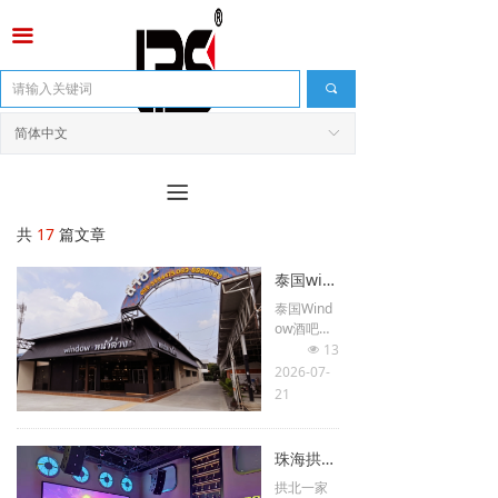
끀
끠
简体中文
ꀅ
끀
共
17
篇文章
泰国window
泰国Wind
ow酒吧专
注沉浸式
13
넶
夜生活体
2026-07-
验，搭载
21
国际一线
专业商用
音响系
珠海拱北COCO酒吧
统，结合
拱北一家
店内空间