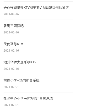
细节，无
合作连锁量贩KTV威美斯V-MUSE福州信通店
损演绎各
类曲风，
2021-02-16
音色立体
干净、层
次分明。
番禺三两酒吧
整套设备
2021-02-16
搭配专业
功放、数
字音频处
天伦至尊KTV
理器与高
2021-02-16
精度调音
设备，信
号传输零
潮州华侨大厦乐歌KTV
延迟、低
失真，运
2021-02-16
行稳定高
效。辅以
前锋小学--场内扩音系统
专业降噪
与音效优
2021-02-01
化模块，
有效隔绝
环境杂
盐步中心小学--多功能厅音响系统
音，强化
2021-02-01
人声穿透